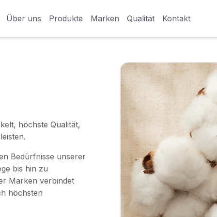
Über uns
Über uns
Produkte
Produkte
Marken
Marken
Qualität
Qualität
Kontakt
Kontakt
elt, höchste Qualität,
eisten.
chen Bedürfnisse unserer
ge bis hin zu
er Marken verbindet
ch höchsten